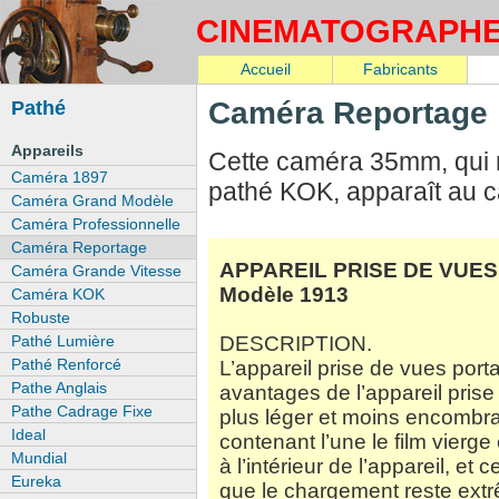
CINEMATOGRAPH
Accueil
Fabricants
Pathé
Caméra Reportage
Appareils
Cette caméra 35mm, qui
Caméra 1897
pathé KOK, apparaît au c
Caméra Grand Modèle
Caméra Professionnelle
Caméra Reportage
APPAREIL PRISE DE VUE
Caméra Grande Vitesse
Modèle 1913
Caméra KOK
Robuste
DESCRIPTION.
Pathé Lumière
L’appareil prise de vues por
Pathé Renforcé
Pathe Anglais
avantages de l’appareil prise 
Pathe Cadrage Fixe
plus léger et moins encombra
Ideal
contenant l’une le film vierge
Mundial
à l’intérieur de l’appareil, et
Eureka
que le chargement reste extr